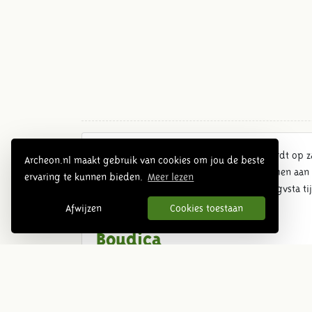
De spectaculaire voorstelling Boudica wordt op
Archeon.nl maakt gebruik van cookies om jou de beste
in de Romeinse Arena van Archeon in Alphen aan 
ervaring te kunnen bieden.
Meer lezen
van Archeon Theater en Legio Secvnda Avgvsta tij
augustus in Archeon is.
Afwijzen
Cookies toestaan
Boudica
‘Boudica’ is de waargebeurde geschiedenis van d
biedt aan de Romeinen die haar land onder de voe
Boudica er toe komt om als aanvoerder van de Kelt