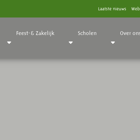
Laatste nieuws
Web
Feest-& Zakelijk
Scholen
Over on