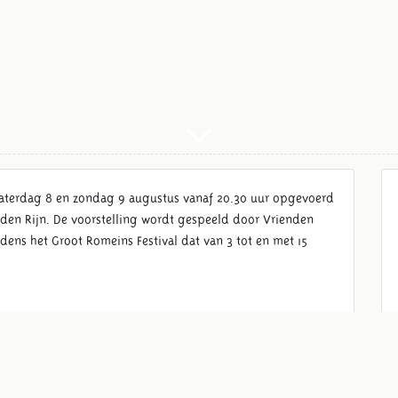
 zaterdag 8 en zondag 9 augustus vanaf 20.30 uur opgevoerd
den Rijn. De voorstelling wordt gespeeld door Vrienden
dens het Groot Romeins Festival dat van 3 tot en met 15
e Britse koningin van de Icenen die moedig weerstand
t lopen. De Romeinse historicus Tacitus vertelt hoe
ische legers de strijd aan te gaan. En te verliezen…