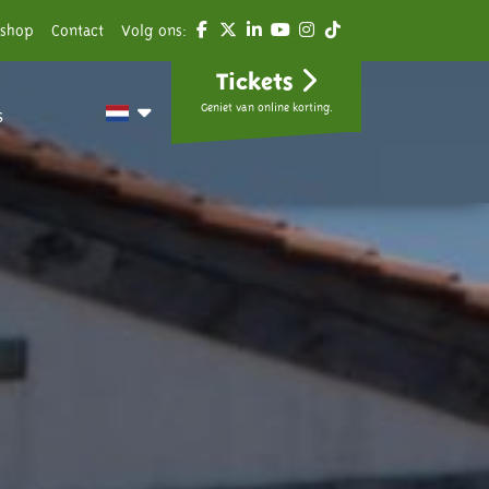
shop
Contact
Volg ons:
Tickets
Geniet van online korting.
s