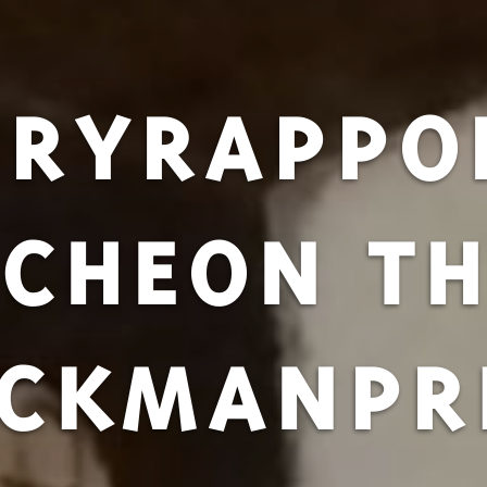
URYRAPPO
CHEON T
CKMANPR