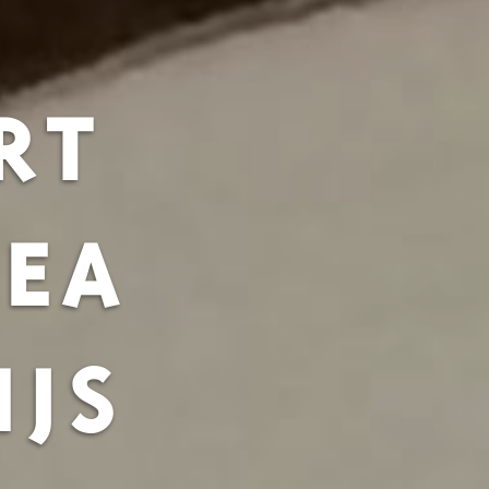
RT
HEA
IJS