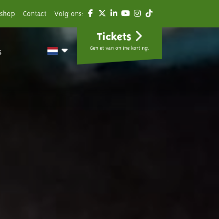
shop
Contact
Volg ons:
Tickets
Geniet van online korting.
s