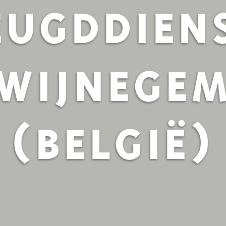
EUGDDIEN
WIJNEGE
(BELGIË)