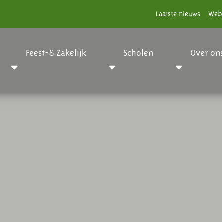
Laatste nieuws
Web
Feest-& Zakelijk
Scholen
Over on