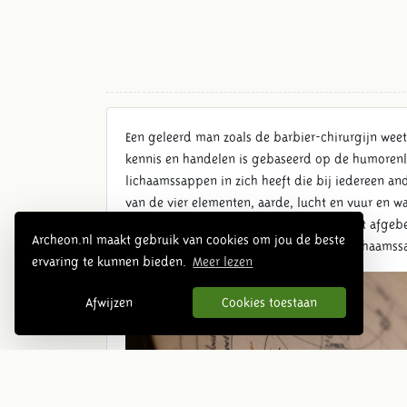
Een geleerd man zoals de barbier-chirurgijn weet 
kennis en handelen is gebaseerd op de humorenlee
lichaamssappen in zich heeft die bij iedereen and
van de vier elementen, aarde, lucht en vuur en wa
is de kans dat je ziek wordt groot. Met het afg
Archeon.nl maakt gebruik van cookies om jou de beste
type mens hij voor zich heeft en welke lichaams
ervaring te kunnen bieden.
Meer lezen
Afwijzen
Cookies toestaan