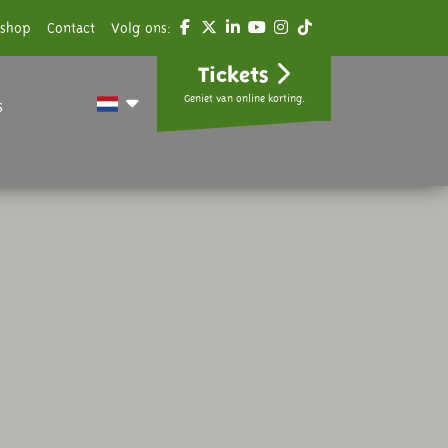
shop
Contact
Volg ons:
Tickets
Geniet van online korting.
s