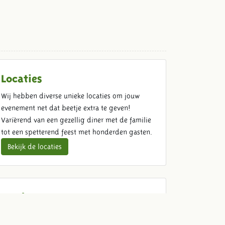
Locaties
Wij hebben diverse unieke locaties om jouw
evenement net dat beetje extra te geven!
Variërend van een gezellig diner met de familie
tot een spetterend feest met honderden gasten.
Bekijk de locaties
Food & Beverage
Kom ouderwets genieten met jouw gasten. Wij