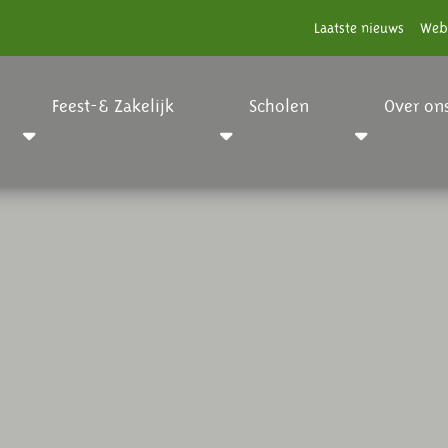
Laatste nieuws
Web
Feest-& Zakelijk
Scholen
Over on