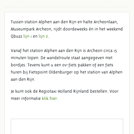
Tussen station Alphen aan den Rijn en halte Archeonlaan,
Museumpark Archeon, rijdt doordeweeks én in het weekend
Qbuzz
lijn 1
en
lijn 2
.
Vanaf het station Alphen aan den Rijn is Archeon circa 15
minuten lopen. De wandelroute staat aangegeven met
bordjes. Tevens kunt u een ov-fiets pakken of een fiets
huren bij Fietspoint Oldenburger op het station van Alphen
aan den Rijn.
HOE KOM IK MET HET
Je kunt ook de Regiotaxi Holland Rijnland bestellen. Voor
OPENBAAR VERVOER NAAR
meer informatie
klik hier
.
ARCHEON?