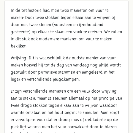
In de prehistorie had men twee manieren om vuur te
maken: Door twee stokken tegen elkaar aan te wrijven of
door met twee stenen (vuursteen en ijzerhoudend
gesteente) op elkaar te slaan een vonk te creëren. We zullen
in dit stuk ook modernere manieren om vuur te maken
bekijken.
Wrijving:
Dit is waarschijnlijk de oudste manier van vuur
maken hoewel hij tot de dag van vandaag nog altijd wordt
gebruikt door primitieve stammen en aangeleerd in het
leger en verschillende jeugdkampen.
HET MAKEN VAN VUUR
Er zijn verschillende manieren om een vuur door wrijving
aan te steken, maar ze steunen allemaal op het principe van
twee droge stokken tegen elkaar aan te wrijven waardoor
warmte ontstaat en het hout begint te smeulen. Men zorgt
er vervolgens voor dat er droog mos of gebladerte op de
plek ligt waarna men het vuur aanwakkert door te blazen.