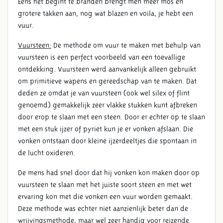
Eens het begint te branden brengt men meer mos en
grotere takken aan, nog wat blazen en voila, je hebt een
vuur.
Vuursteen:
De methode om vuur te maken met behulp van
vuursteen is een perfect voorbeeld van een toevallige
ontdekking. Vuursteen werd aanvankelijk alleen gebruikt
om primitieve wapens en gereedschap van te maken. Dat
deden ze omdat je van vuursteen (ook wel silex of flint
genoemd) gemakkelijk zeer vlakke stukken kunt afbreken
door erop te slaan met een steen. Door er echter op te slaan
met een stuk ijzer of pyriet kun je er vonken afslaan. Die
vonken ontstaan door kleine ijzerdeeltjes die spontaan in
de lucht oxideren.
De mens had snel door dat hij vonken kon maken door op
vuursteen te slaan met het juiste soort steen en met wet
ervaring kon met die vonken een vuur worden gemaakt.
Deze methode was echter niet aanzienlijk beter dan de
wrijvingsmethode, maar wel zeer handig voor reizende