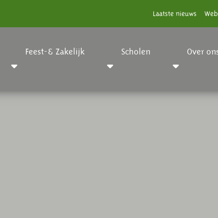
Laatste nieuws
Web
Feest-& Zakelijk
Scholen
Over on