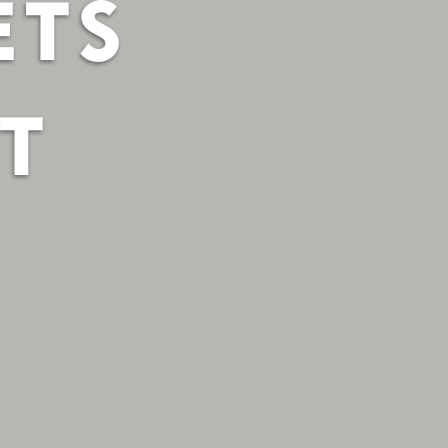
ETS
T