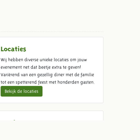
Locaties
Wij hebben diverse unieke locaties om jouw
evenement net dat beetje extra te geven!
Variërend van een gezellig diner met de familie
tot een spetterend feest met honderden gasten.
Bekijk de locaties
Food & Beverage
Kom ouderwets genieten met jouw gasten. Wij