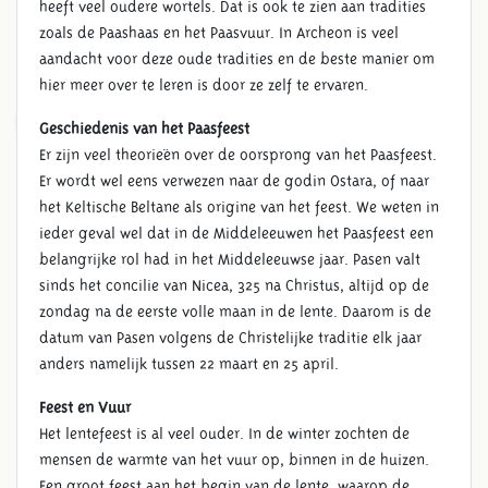
heeft veel oudere wortels. Dat is ook te zien aan tradities
zoals de Paashaas en het Paasvuur. In Archeon is veel
aandacht voor deze oude tradities en de beste manier om
hier meer over te leren is door ze zelf te ervaren.
5 EN 6 APRIL PAASFEEST IN
Geschiedenis van het Paasfeest
ARCHEON
Er zijn veel theorieën over de oorsprong van het Paasfeest.
Er wordt wel eens verwezen naar de godin Ostara, of naar
het Keltische Beltane als origine van het feest. We weten in
ieder geval wel dat in de Middeleeuwen het Paasfeest een
belangrijke rol had in het Middeleeuwse jaar. Pasen valt
sinds het concilie van Nicea, 325 na Christus, altijd op de
zondag na de eerste volle maan in de lente. Daarom is de
datum van Pasen volgens de Christelijke traditie elk jaar
anders namelijk tussen 22 maart en 25 april.
Feest en Vuur
Het lentefeest is al veel ouder. In de winter zochten de
mensen de warmte van het vuur op, binnen in de huizen.
Een groot feest aan het begin van de lente, waarop de