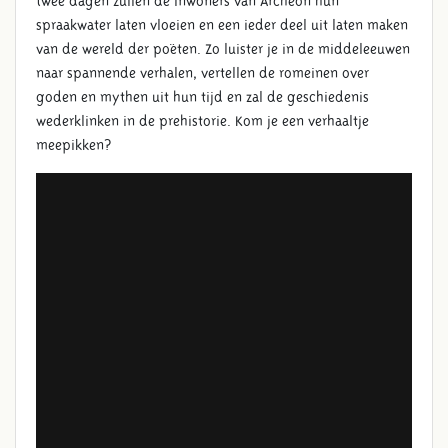
twee dagen zullen de inwoners van Archeon hun
spraakwater laten vloeien en een ieder deel uit laten maken
van de wereld der poëten. Zo luister je in de middeleeuwen
naar spannende verhalen, vertellen de romeinen over
goden en mythen uit hun tijd en zal de geschiedenis
wederklinken in de prehistorie. Kom je een verhaaltje
meepikken?