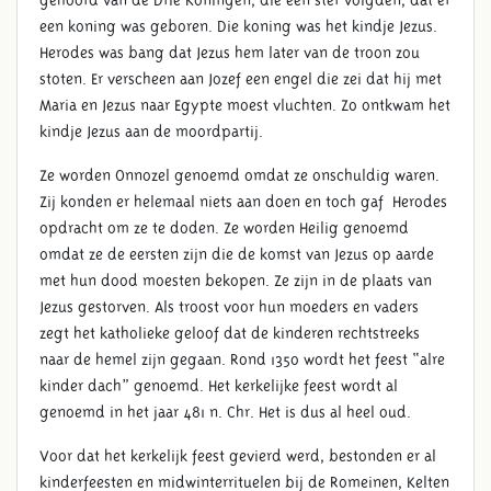
gehoord van de Drie Koningen, die een ster volgden, dat er
een koning was geboren. Die koning was het kindje Jezus.
Herodes was bang dat Jezus hem later van de troon zou
stoten. Er verscheen aan Jozef een engel die zei dat hij met
Maria en Jezus naar Egypte moest vluchten. Zo ontkwam het
kindje Jezus aan de moordpartij.
Ze worden Onnozel genoemd omdat ze onschuldig waren.
Zij konden er helemaal niets aan doen en toch gaf Herodes
opdracht om ze te doden. Ze worden Heilig genoemd
omdat ze de eersten zijn die de komst van Jezus op aarde
met hun dood moesten bekopen. Ze zijn in de plaats van
Jezus gestorven. Als troost voor hun moeders en vaders
zegt het katholieke geloof dat de kinderen rechtstreeks
naar de hemel zijn gegaan. Rond 1350 wordt het feest “alre
kinder dach” genoemd. Het kerkelijke feest wordt al
genoemd in het jaar 481 n. Chr. Het is dus al heel oud.
Voor dat het kerkelijk feest gevierd werd, bestonden er al
kinderfeesten en midwinterrituelen bij de Romeinen, Kelten