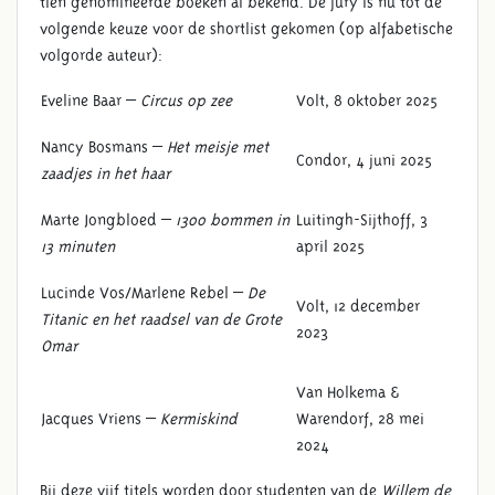
tien genomineerde boeken al bekend. De jury is nu tot de
volgende keuze voor de shortlist gekomen (op alfabetische
volgorde auteur):
Eveline Baar –
Circus op zee
Volt, 8 oktober 2025
Nancy Bosmans –
Het meisje met
Condor, 4 juni 2025
zaadjes in het haar
Marte Jongbloed –
1300 bommen in
Luitingh-Sijthoff, 3
13 minuten
april 2025
Lucinde Vos/Marlene Rebel –
De
Volt, 12 december
Titanic en het raadsel van de Grote
2023
Omar
Van Holkema &
Jacques Vriens –
Kermiskind
Warendorf, 28 mei
2024
Bij deze vijf titels worden door studenten van de
Willem de