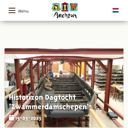
Menu
Historizon Dagtocht
'Zwammerdamschepen'
15-03-2023