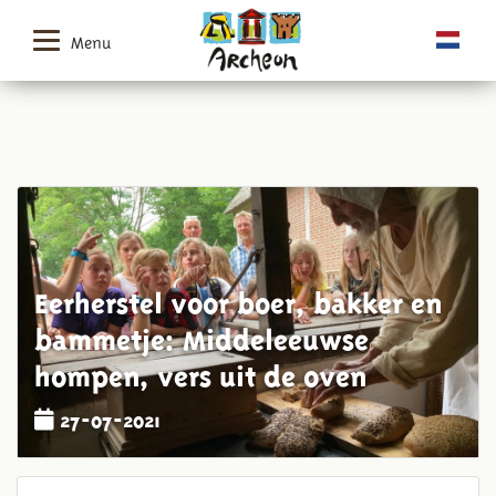
Menu
Eerherstel voor boer, bakker en
bammetje: Middeleeuwse
hompen, vers uit de oven
27-07-2021