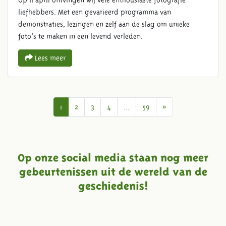
liefhebbers. Met een gevarieerd programma van
demonstraties, lezingen en zelf aan de slag om unieke
foto's te maken in een levend verleden.
Lees meer
Volgende
1
2
3
4
...
59
»
Op onze social media staan nog meer
gebeurtenissen uit de wereld van de
geschiedenis!