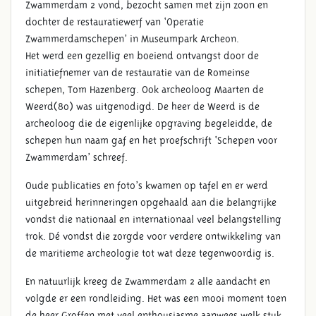
Zwammerdam 2 vond, bezocht samen met zijn zoon en
dochter de restauratiewerf van ‘Operatie
Zwammerdamschepen’ in Museumpark Archeon.
Het werd een gezellig en boeiend ontvangst door de
initiatiefnemer van de restauratie van de Romeinse
schepen, Tom Hazenberg. Ook archeoloog Maarten de
Weerd(80) was uitgenodigd. De heer de Weerd is de
archeoloog die de eigenlijke opgraving begeleidde, de
schepen hun naam gaf en het proefschrift ‘Schepen voor
Zwammerdam’ schreef.
Oude publicaties en foto’s kwamen op tafel en er werd
uitgebreid herinneringen opgehaald aan die belangrijke
vondst die nationaal en internationaal veel belangstelling
trok. Dé vondst die zorgde voor verdere ontwikkeling van
de maritieme archeologie tot wat deze tegenwoordig is.
En natuurlijk kreeg de Zwammerdam 2 alle aandacht en
volgde er een rondleiding. Het was een mooi moment toen
de heer Groffen met veel enthousiasme aanwees welk stuk