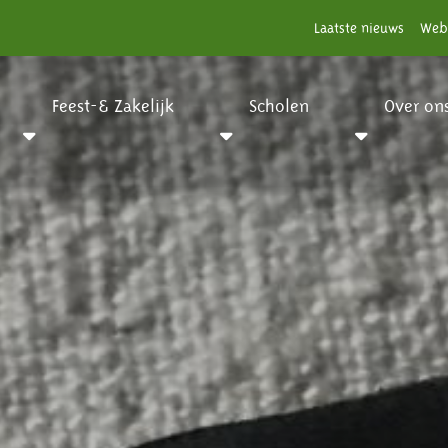
Laatste nieuws
Web
Feest-& Zakelijk
Scholen
Over on