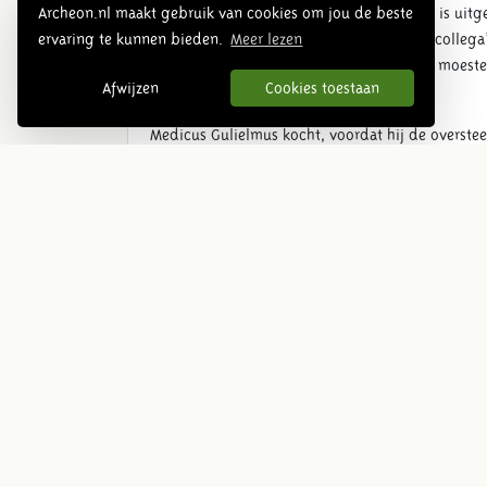
Archeon.nl maakt gebruik van cookies om jou de beste
gekomen dat een erg besmettelijke ziekte is uitg
ervaring te kunnen bieden.
Meer lezen
Aangekomen in Sicilië konden de Griekse collega’
dat de mensen die ziek waren opgesloten moesten
Afwijzen
Cookies toestaan
vooral vluchten naar het platteland.
Medicus Gulielmus kocht, voordat hij de overste
tegen het boze oog. Hij was er van overtuigd dat
geschreven dat de gramschap en onmacht door fru
medici bekend is via het oog naar buiten. Deze p
Daarom is een amulet met verschillende symbolen 
de hagedis, de uil, de raaf, de gans, de slang, 
tezamen weren het boze oog af en beschermen de
te dragen als halsketting bevestigd met een lere
Medicus Gulielmus was opgelucht dat hij toch n
van de soldaten in het castellum en de inheemse
Romeinse weken en kom meer te weten over zijn r
Duiding: In de idee van de Antieke Geneeskunde zi