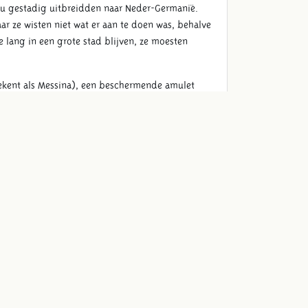
 nu gestadig uitbreidden naar Neder-Germanië.
ar ze wisten niet wat er aan te doen was, behalve
 lang in een grote stad blijven, ze moesten
bekent als Messina), een beschermende amulet
e en oude meester Plutarchus had immers
ftigen. Deze uitwasemingen treden zoals bij
ver de zieke ernstige schade toebrengen.
t de bliksem van Jupiter bevatten, en de dieren:
oen en de schildpad. Deze afweersymbolen
a Rhegium adviseerde de medicus om het amulet
ug naar Albaniana. Gulielmus is daar medicus
eng een bezoek aan medicus Gulielmus tijdens de
nwoordigd zijn. Het zijn water/slijm en zijn