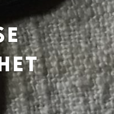
SE
HET
G