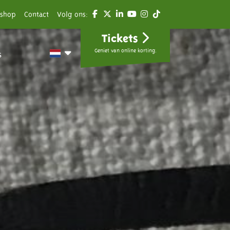
shop
Contact
Volg ons:
Tickets
Geniet van online korting.
s