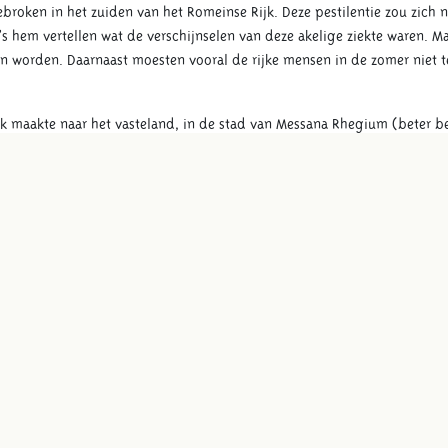
ebroken in het zuiden van het Romeinse Rijk. Deze pestilentie zou zich
s hem vertellen wat de verschijnselen van deze akelige ziekte waren. Ma
 worden. Daarnaast moesten vooral de rijke mensen in de zomer niet te
ek maakte naar het vasteland, in de stad van Messana Rhegium (beter 
 dit zou kunnen helpen in deze gevaarlijke en onzekere tijden. De wijz
stratie van onwetendheid het lichaam en de ziel ernstig kunnen vergi
estilente dampen zullen de lucht zo vergiftigen dat ze de mens tegeno
tegen het onheil van het allergrootste belang en moet het op zijn mins
de haan, de hond en de leeuw, maar ook het hert, de fallus, de schorpi
 drager tegen het grote onheil. De verkopende handelaar uit Messan
n koord.
og iets had gevonden om hem te beschermen tijdens de lange tocht ter
n (we noemen hen Cananefaten) die er in dienst zijn en hun familie. Br
eis en het amulet tegen het boze oog.
jn er vier elementen die in het lichaam van alles op deze aarde vertege