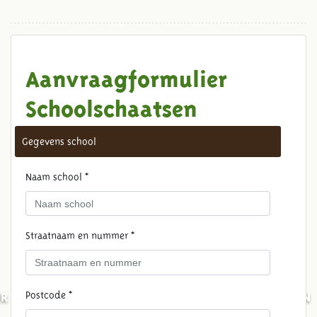
Aanvraagformulier
Schoolschaatsen
Gegevens school
Naam school *
Straatnaam en nummer *
Postcode *
RESERVEER SCHOOLSCHAATSEN