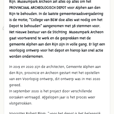
Rijn. Museumpark Archeon zet alles op alles om het
PROVINCIAAL ARCHEOLOGISCH DEPOT voor Alphen aan den
Rijn te behouden. In de laatste gemeenteraadsvergadering
is de motie; ”College van B&W doe alles wat nodig om het
Depot te behouden” aangenomen met 38 stemmen voor.
ARCHEOLOGISCH DEPOT PAST
Het nieuwe bestuur van de Stichting Museumpark Archeon
BIJ MUSEUMPARK ARCHEON
gaat voortvarend te werk en de gesprekken met de
gemeente Alphen aan den Rijn zijn in volle gang. Er ligt een
voorlopig ontwerp voor het depot en hierop kan snel actie
worden ondernomen.
In 2019 en 2020 zijn de architecten, Gemeente Alphen aan
den Rijn, provincie en Archeon gestart met het opstellen
van een Voorlopig ontwerp, dit ontwerp was in mei 2020
gereed.
In september 2020 is het project door verschillende
oorzaken vertraagd. Afgelopen jaar is het proces weer
vlotgetrokken.
Voorzitter Robert Blom; “
voor het depot is het belangrijk