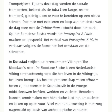
Trompetfeest. Tijdens deze dag werden de sacrale
trompetten, bekend als de tuba (een lange, rechte
trompet), gereinigd om ze voor te bereiden op een nieuw
seizoen. Doe mee met exerceren en loop aan het einde van
de dag mee met de
Tubilustium
optocht door het park.
Op het Romeinse Rostra wordt het
Proserpina & Pluto
maskerspel gespeeld. Het verhaal van
Proserpina & Pluto
verklaart volgens de Romeinen het ontstaan van de
seizoenen.
In
Dorestad
strijken de re-enactment Vikingen The
Bloodaxe's neer: De Bloodaxe Sibbe is een Nederlandse
Viking re-enactmentgroep die het leven in de Vikingtijd
tot leven brengt. Als hechte gemeenschap – een
sibbe
–
tonen zij hoe mensen in Scandinavië in de vroege
middeleeuwen leefden, werkten en vochten. Bezoekers
kunnen kennismaken met historische kleding, ambachten
en koken op open vuur. Veel van hun uitrusting is met zorg
nagemaakt op basis van archeologische vondsten.