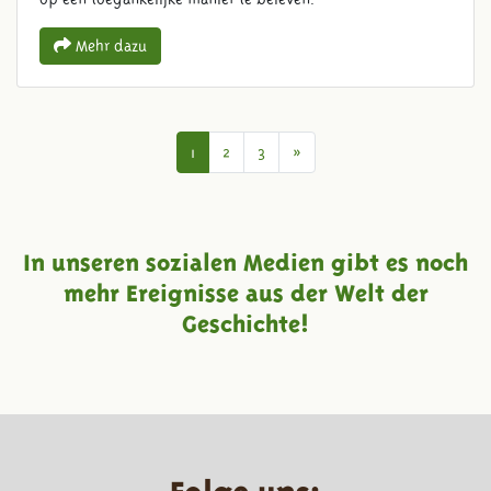
Mehr dazu
Nächstes
1
2
3
»
In unseren sozialen Medien gibt es noch
mehr Ereignisse aus der Welt der
Geschichte!
Folge uns: