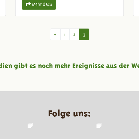
Mehr dazu
Vorige
«
1
2
3
dien gibt es noch mehr Ereignisse aus der We
Folge uns: