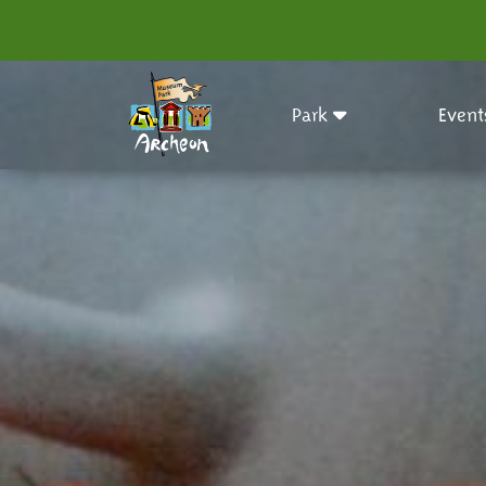
Park
Event