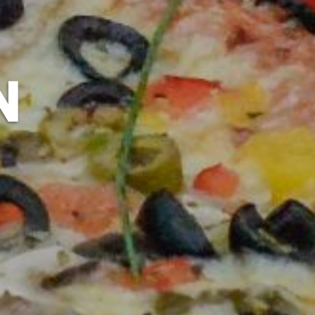
-
N
E