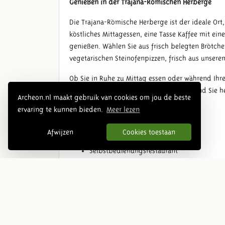
Genießen in der Trajana-Römischen Herberge
Die Trajana-Römische Herberge ist der ideale Ort
köstliches Mittagessen, eine Tasse Kaffee mit ein
genießen. Wählen Sie aus frisch belegten Brötc
vegetarischen Steinofenpizzen, frisch aus unsere
Ob Sie in Ruhe zu Mittag essen oder während Ihre
möchten – in der Römischen Herberge sind Sie h
Archeon.nl maakt gebruik van cookies om jou de beste
ervaring te kunnen bieden.
Meer lezen
Hier finden Sie unsere
Speisekarte
.
Praktische Informationen:
Afwijzen
Cookies toestaan
Selbstbedienungsrestaurant
Stühle ohne Armlehnen vorhanden
Haben Sie eine Lebensmittelallergie oder
Mitarbeitenden an – wir helfen Ihnen gerne