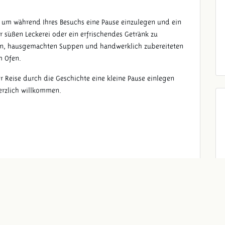
, um während Ihres Besuchs eine Pause einzulegen und ein
er süßen Leckerei oder ein erfrischendes Getränk zu
hen, hausgemachten Suppen und handwerklich zubereiteten
m Ofen.
r Reise durch die Geschichte eine kleine Pause einlegen
erzlich willkommen.
 besondere Ernährungswünsche? Sprechen Sie gerne unsere
 weiter.