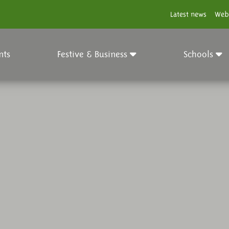
Latest news
Web
nts
Festive & Business
Schools