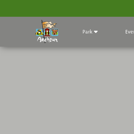
Park
Eve