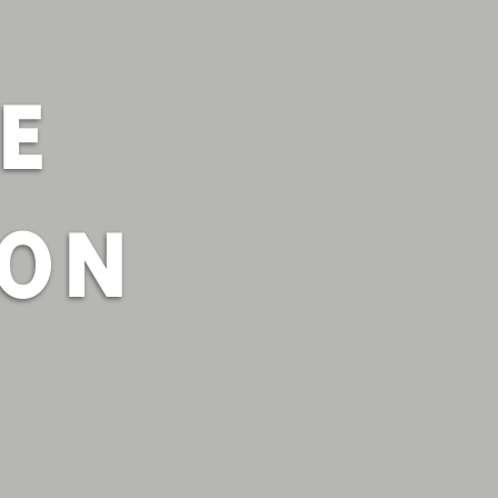
E
EON