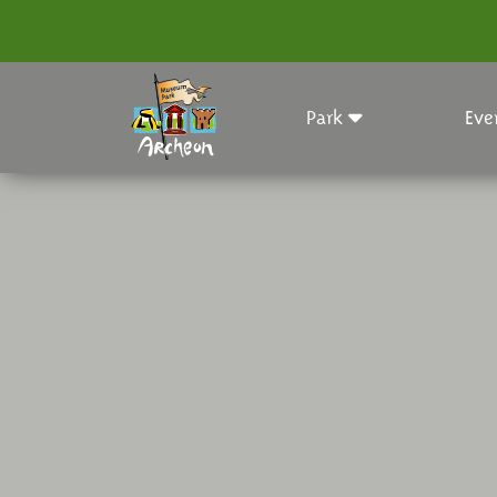
Park
Eve