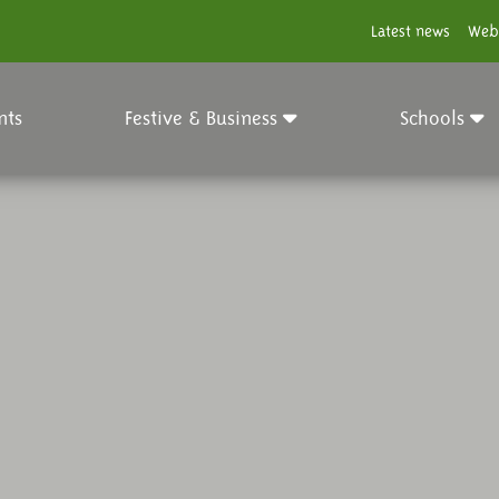
Latest news
Web
nts
Festive & Business
Schools