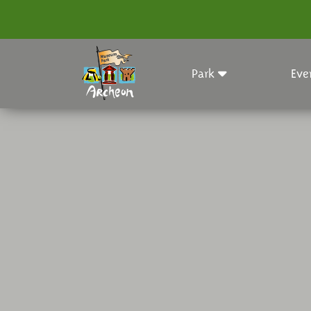
Park
Eve