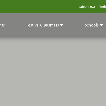
Latest news
Web
nts
Festive & Business
Schools