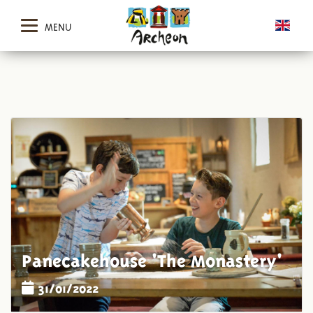
MENU
Panecakehouse 'The Monastery'
31/01/2022