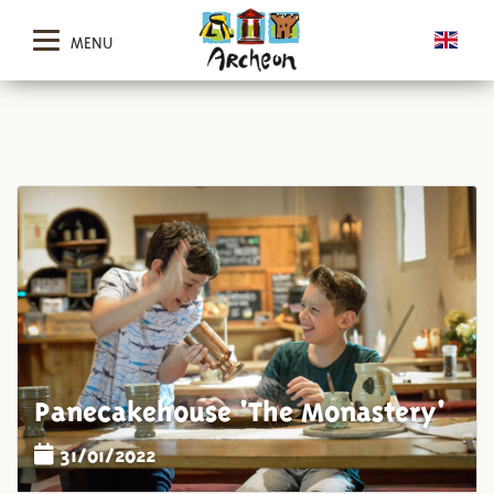
MENU
Panecakehouse 'The Monastery'
31/01/2022