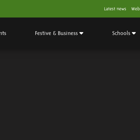
Latest news
Web
nts
Festive & Business
Schools