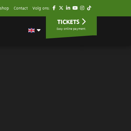
shop
Contact
Volg ons:
TICKETS
Easy online payment.