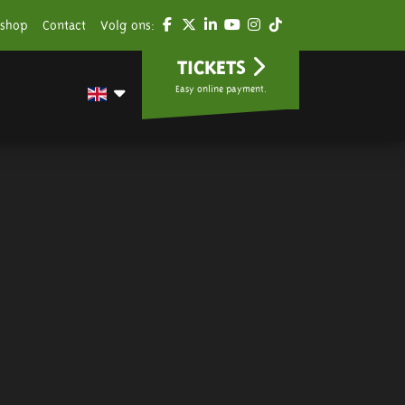
shop
Contact
Volg ons:
TICKETS
Easy online payment.