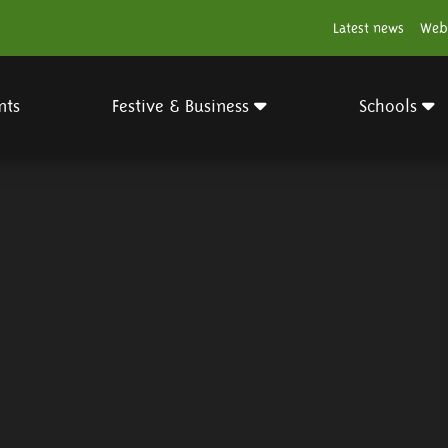
Latest news
Web
nts
Festive & Business
Schools