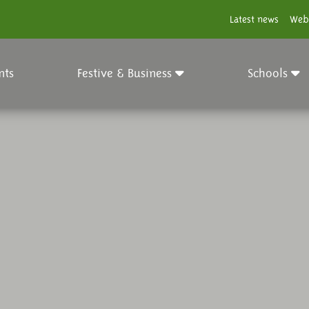
Latest news
Web
nts
Festive & Business
Schools