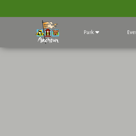
Park
Eve