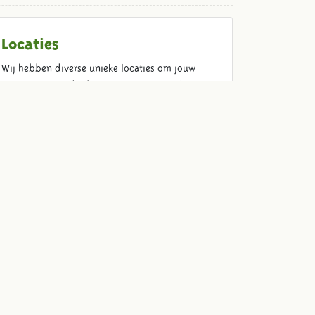
Locaties
Wij hebben diverse unieke locaties om jouw
evenement net dat beetje extra te geven!
Variërend van een gezellig diner met de familie
tot een spetterend feest met honderden gasten.
Bekijk de locaties
Food & Beverage
Kom ouderwets genieten met jouw gasten. Wij
verzorgen heerlijke dranken en spijzen voor jouw
diner, barbecue, borrel, receptie of feest.
Bekijk ons aanbod