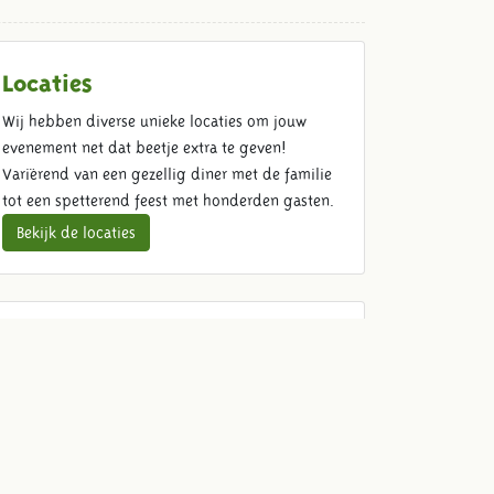
Locaties
Wij hebben diverse unieke locaties om jouw
evenement net dat beetje extra te geven!
Variërend van een gezellig diner met de familie
tot een spetterend feest met honderden gasten.
Bekijk de locaties
Food & Beverage
Kom ouderwets genieten met jouw gasten. Wij
verzorgen heerlijke dranken en spijzen voor jouw
diner, barbecue, borrel, receptie of feest.
Bekijk ons aanbod