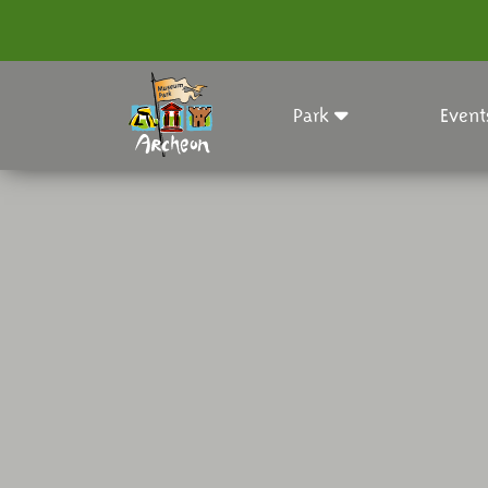
Park
Event