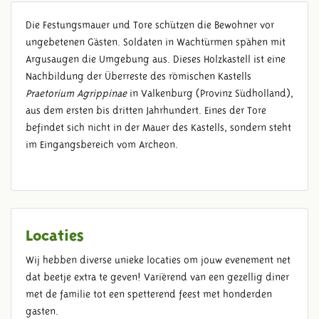
Die Festungsmauer und Tore schützen die Bewohner vor
ungebetenen Gästen. Soldaten in Wachtürmen spähen mit
MOENIA ET PORTA
Argusaugen die Umgebung aus. Dieses Holzkastell ist eine
Nachbildung der Überreste des römischen Kastells
Praetorium Agrippinae
in Valkenburg (Provinz Südholland),
aus dem ersten bis dritten Jahrhundert. Eines der Tore
befindet sich nicht in der Mauer des Kastells, sondern steht
im Eingangsbereich vom Archeon.
Locaties
Wij hebben diverse unieke locaties om jouw evenement net
dat beetje extra te geven! Variërend van een gezellig diner
met de familie tot een spetterend feest met honderden
gasten.