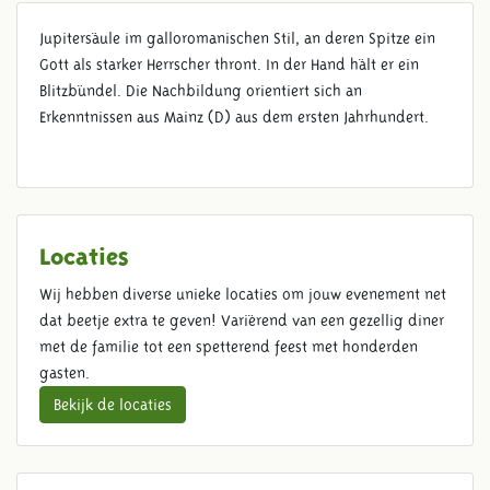
Jupitersäule im galloromanischen Stil, an deren Spitze ein
COLUMNA LOVIS
Gott als starker Herrscher thront. In der Hand hält er ein
Blitzbündel. Die Nachbildung orientiert sich an
Erkenntnissen aus Mainz (D) aus dem ersten Jahrhundert.
Locaties
Wij hebben diverse unieke locaties om jouw evenement net
dat beetje extra te geven! Variërend van een gezellig diner
met de familie tot een spetterend feest met honderden
gasten.
Bekijk de locaties