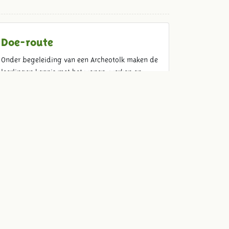
Doe-route
Onder begeleiding van een Archeotolk maken de
leerlingen kennis met het wonen, werken en
leven van prehistorische jagers, Romeinse
soldaten en/of middeleeuwse ambachtslieden.
Hierbij gaan ze aan de slag met verschillende
activiteiten.
Lees meer
Schoolreis lunch
Maak je schoolreis compleet en geniet met de
klas van een verzorgde lunch zoals heerlijke