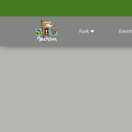
Park
Event