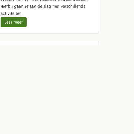
Hierbij gaan ze aan de slag met verschillende
activiteiten.
Lees meer
Schoolreis lunch
Maak je schoolreis compleet en geniet met de
klas van een verzorgde lunch zoals heerlijke
frites met mayo en biologische kipnuggets.
Lees meer
Reserveer schoolreis
Ga mee op avontuur en reserveer hier direct
jouw schoolreis naar Archeon.