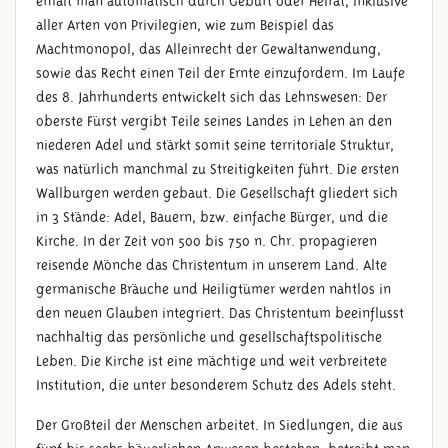
erhält man automatisch durch Geburt oder Heirat, inklusive
aller Arten von Privilegien, wie zum Beispiel das
Machtmonopol, das Alleinrecht der Gewaltanwendung,
sowie das Recht einen Teil der Ernte einzufordern. Im Laufe
FRÜHMITTELALTER (406 -
des 8. Jahrhunderts entwickelt sich das Lehnswesen: Der
1100 N. CHR.)
oberste Fürst vergibt Teile seines Landes in Lehen an den
niederen Adel und stärkt somit seine territoriale Struktur,
was natürlich manchmal zu Streitigkeiten führt. Die ersten
Wallburgen werden gebaut. Die Gesellschaft gliedert sich
in 3 Stände: Adel, Bauern, bzw. einfache Bürger, und die
Kirche. In der Zeit von 500 bis 750 n. Chr. propagieren
reisende Mönche das Christentum in unserem Land. Alte
germanische Bräuche und Heiligtümer werden nahtlos in
den neuen Glauben integriert. Das Christentum beeinflusst
nachhaltig das persönliche und gesellschaftspolitische
Leben. Die Kirche ist eine mächtige und weit verbreitete
Institution, die unter besonderem Schutz des Adels steht.
Der Großteil der Menschen arbeitet. In Siedlungen, die aus