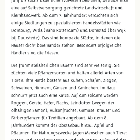
fünf bis sechs bäuerlichen Anwesen bestehen, betreibt man
eine auf Selbstversorgung gerichtete Landwirtschaft und
Kleinhandwerk. Ab dem 7. Jahrhundert verdichten sich
einige Siedlungen zu spezialisierten Handelsstädten wie
Domburg, Witla (nahe Rotterdam) und Dorestad (bei Wijk
bij Duurstede). Das sind kompakte Städte, in denen die
Häuser dicht beieinander stehen. Besonders erfolgreiche
Händler sind die Friesen.
Die frühmittelalterlichen Bauern sind sehr vielseitig. Sie
züchten viele Pflanzensorten und halten allerlei Arten von
Tieren. Ihre Herde besteht aus Kühen, Schafen, Ziegen,
Schweinen, Hühnern, Gänsen und Kaninchen. Im Haus
schnurrt jetzt auch eine Katze. Auf den Feldern werden
Roggen, Gerste, Hafer, Flachs, Leindotter (wegen der
ölhaltigen Samen), Hülsenfrüchte, Gemüse, Kräuter und
Färberpflanzen für Textilien angebaut. Ab dem 8.
Jahrhundert kommt der Obstanbau hinzu: Äpfel und
Pflaumen. Für Nahrungszwecke jagen Menschen auch Tiere: