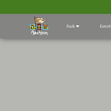
Park
Event