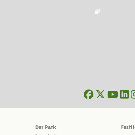
Der Park
Festl