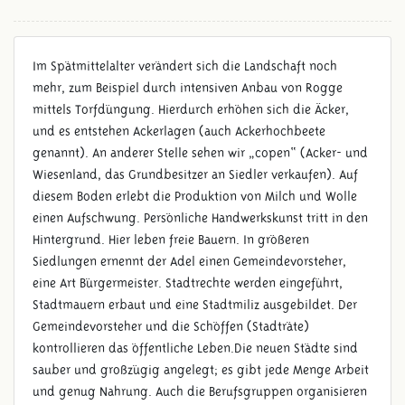
Im Spätmittelalter verändert sich die Landschaft noch
mehr, zum Beispiel durch intensiven Anbau von Rogge
mittels Torfdüngung. Hierdurch erhöhen sich die Äcker,
und es entstehen Ackerlagen (auch Ackerhochbeete
genannt). An anderer Stelle sehen wir „copen“ (Acker- und
Wiesenland, das Grundbesitzer an Siedler verkaufen). Auf
diesem Boden erlebt die Produktion von Milch und Wolle
einen Aufschwung. Persönliche Handwerkskunst tritt in den
Hintergrund. Hier leben freie Bauern. In größeren
Siedlungen ernennt der Adel einen Gemeindevorsteher,
eine Art Bürgermeister. Stadtrechte werden eingeführt,
Stadtmauern erbaut und eine Stadtmiliz ausgebildet. Der
SPÄTMITTELALTER (1100 -
Gemeindevorsteher und die Schöffen (Stadträte)
1500 N. CHR.)
kontrollieren das öffentliche Leben.Die neuen Städte sind
sauber und großzügig angelegt; es gibt jede Menge Arbeit
und genug Nahrung. Auch die Berufsgruppen organisieren