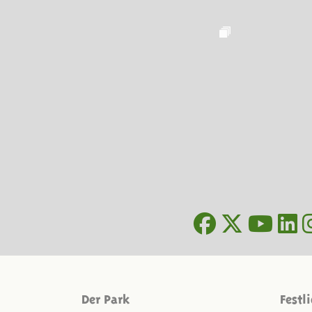
Der Park
Festl