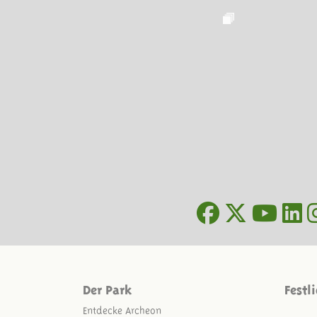
Der Park
Festl
Entdecke Archeon