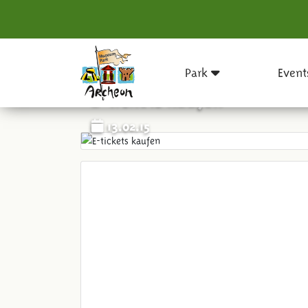
Park
Event
E-tickets kaufen
13.02.15