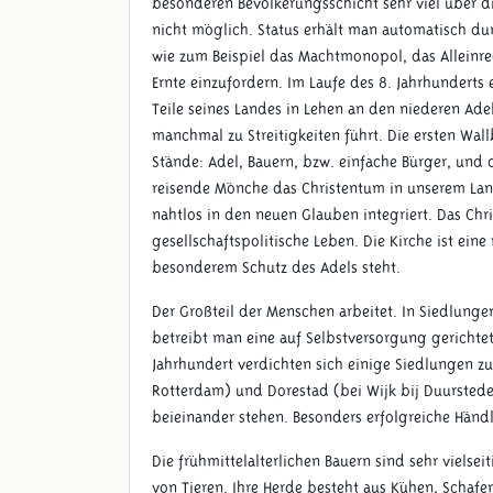
besonderen Bevölkerungsschicht sehr viel über di
nicht möglich. Status erhält man automatisch durc
wie zum Beispiel das Machtmonopol, das Alleinre
Ernte einzufordern. Im Laufe des 8. Jahrhunderts 
Teile seines Landes in Lehen an den niederen Adel 
manchmal zu Streitigkeiten führt. Die ersten Wall
Stände: Adel, Bauern, bzw. einfache Bürger, und d
reisende Mönche das Christentum in unserem Lan
nahtlos in den neuen Glauben integriert. Das Chr
gesellschaftspolitische Leben. Die Kirche ist eine
besonderem Schutz des Adels steht.
Der Großteil der Menschen arbeitet. In Siedlunge
betreibt man eine auf Selbstversorgung gerichte
Jahrhundert verdichten sich einige Siedlungen z
Rotterdam) und Dorestad (bei Wijk bij Duurstede
beieinander stehen. Besonders erfolgreiche Händle
Die frühmittelalterlichen Bauern sind sehr vielseit
von Tieren. Ihre Herde besteht aus Kühen, Schaf