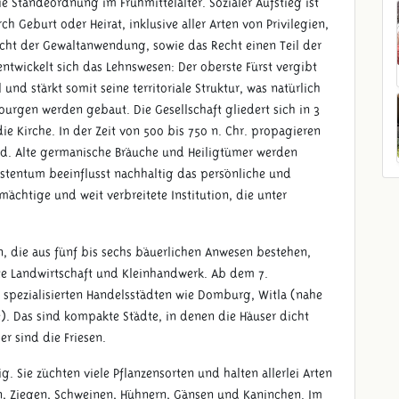
e Ständeordnung im Frühmittelalter. Sozialer Aufstieg ist
h Geburt oder Heirat, inklusive aller Arten von Privilegien,
cht der Gewaltanwendung, sowie das Recht einen Teil der
entwickelt sich das Lehnswesen: Der oberste Fürst vergibt
und stärkt somit seine territoriale Struktur, was natürlich
burgen werden gebaut. Die Gesellschaft gliedert sich in 3
ie Kirche. In der Zeit von 500 bis 750 n. Chr. propagieren
d. Alte germanische Bräuche und Heiligtümer werden
istentum beeinflusst nachhaltig das persönliche und
 mächtige und weit verbreitete Institution, die unter
n, die aus fünf bis sechs bäuerlichen Anwesen bestehen,
te Landwirtschaft und Kleinhandwerk. Ab dem 7.
u spezialisierten Handelsstädten wie Domburg, Witla (nahe
). Das sind kompakte Städte, in denen die Häuser dicht
r sind die Friesen.
ig. Sie züchten viele Pflanzensorten und halten allerlei Arten
en, Ziegen, Schweinen, Hühnern, Gänsen und Kaninchen. Im