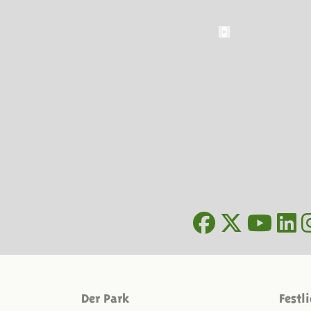
Der Park
Festl