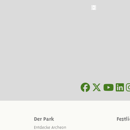
Der Park
Festl
Entdecke Archeon