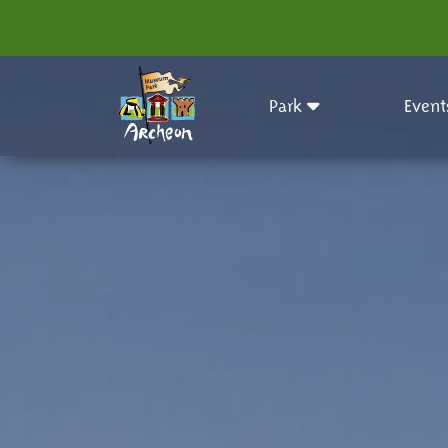
Park
Event