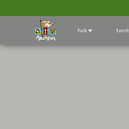
Park
Event