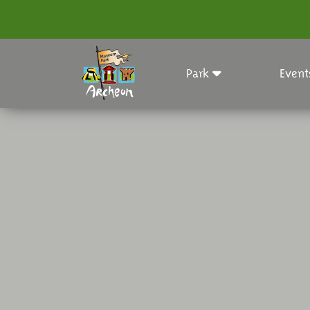
Park
Event