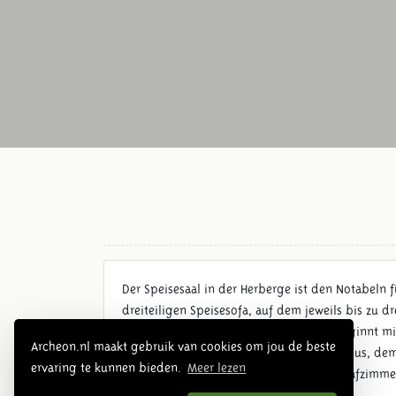
Der Speisesaal in der Herberge ist den Notabeln 
dreiteiligen Speisesofa, auf dem jeweils bis zu 
vor der
Cena
gewaschen. Die Mahlzeit beginnt mit
Archeon.nl maakt gebruik van cookies om jou de beste
die schön bemalten Wände mit u.a. Bacchus, dem 
ervaring te kunnen bieden.
Meer lezen
Zum
Triclinium
gehört ein spezielles Schlafzimme